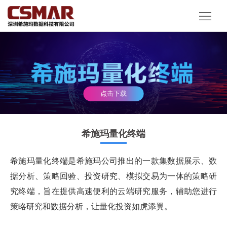
首
页
产
品
解
服
决
客
点击下载
务
方
户
资
案
案
讯
关
希施玛量化终端
例
动
于
希施玛量化终端是希施玛公司推出的一款集数据展示、数
态
我
据分析、策略回验、投资研究、模拟交易为一体的策略研
究终端，旨在提供高速便利的云端研究服务，辅助您进行
们
策略研究和数据分析，让量化投资如虎添翼。