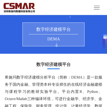
首
页
产
品
解
数字经济建模平台
服
决
客
DEMA
务
方
户
资
案
案
讯
关
数字经济建模平台
例
动
于
希施玛数字经济建模分析平台（简称：DEMA）是一款服
态
我
务于国内金融、管理类本科专业师生的在线经济金融建模
与课程学习的教研实验平台。平台内置R、Python、
们
Octave/Matlab三种编译环境，可进行金融学、经济学、金
融工程、保险学、财务管理、统计学、计量经济学、数据