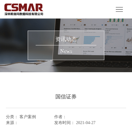
首
页
产
品
解
资讯动态
服
决
客
News
务
方
户
资
案
案
讯
关
例
动
于
国信证券
态
我
们
分类：
客户案例
作者：
来源：
发布时间：
2021-04-27