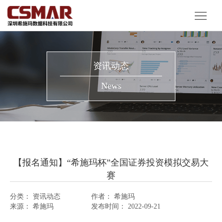
首
页
产
品
解
资讯动态
服
决
客
News
务
方
户
资
案
案
讯
关
例
动
于
【报名通知】“希施玛杯”全国证券投资模拟交易大
态
我
赛
们
分类：
资讯动态
作者：
希施玛
来源：
希施玛
发布时间：
2022-09-21