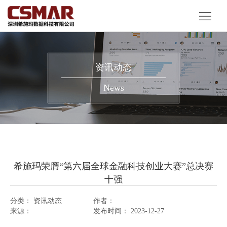
首
页
产
品
解
资讯动态
服
决
客
News
务
方
户
资
案
案
讯
关
例
动
于
希施玛荣膺“第六届全球金融科技创业大赛”总决赛
态
我
十强
们
分类：
资讯动态
作者：
来源：
发布时间：
2023-12-27