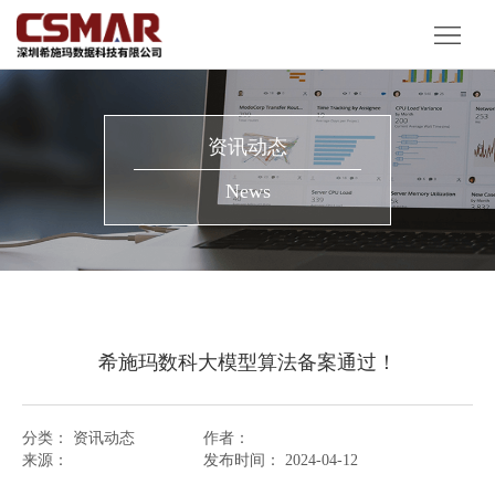
首
页
产
品
解
资讯动态
服
决
客
News
务
方
户
资
案
案
讯
关
例
动
于
希施玛数科大模型算法备案通过！
态
我
们
分类：
资讯动态
作者：
来源：
发布时间：
2024-04-12