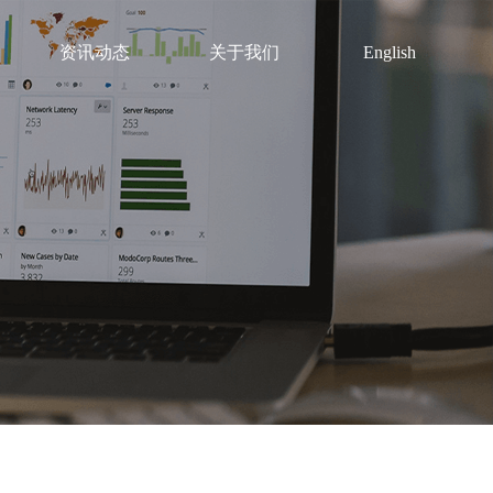
资讯动态
关于我们
English
公司动态
公司简介
金融机构
机构解决方案
数据工具
产品活动
发展历程
技能等
金融数据服务
金融大模型一体化服务
CSMAR智能数据管理平
私募实盘
管理团队
大赛
红楹金融终端
AIGC解决方案
CSMAR智算+AI工具链
荣誉资质
方案
财经大数
据大赛
证券仿真交易一站式解决方案
希施玛智能标注平台
联系我们
资讯数据中心解决方案
极速行情服务平台解决方案