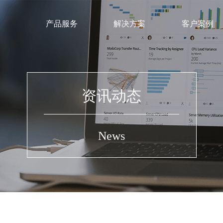
产品服务
解决方案
客户案例
典型案例
金融教育
教育解决方案
典型客户
资讯动态
中国经济金融研究数据库
1+X金融大数据处理职业
（CSMAR）
级证书
News
金融业务实验实训教学平台（以
金融实训室建设整体解决
渔有方）
证券投资实训系统
数字经济建模平台