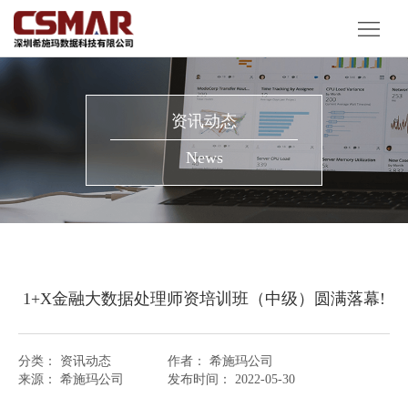
首
页
产
品
解
资讯动态
服
决
客
News
务
方
户
资
案
案
讯
关
例
动
于
1+X金融大数据处理师资培训班（中级）圆满落幕!
态
我
们
分类：
资讯动态
作者：
希施玛公司
来源：
希施玛公司
发布时间：
2022-05-30