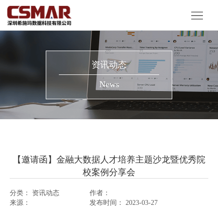
首
页
产
品
解
资讯动态
服
决
客
News
务
方
户
资
案
案
讯
关
例
动
于
【邀请函】金融大数据人才培养主题沙龙暨优秀院
态
我
校案例分享会
们
分类：
资讯动态
作者：
来源：
发布时间：
2023-03-27